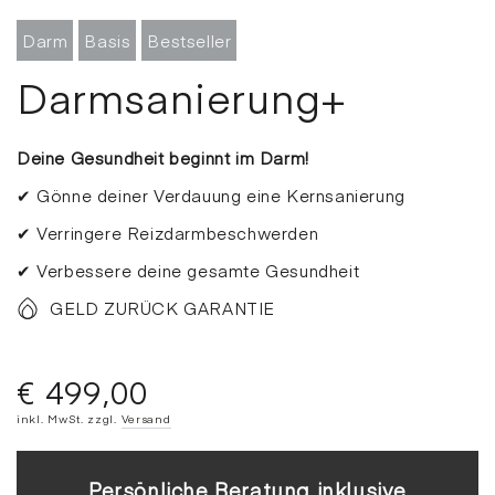
Darm
Basis
Bestseller
Darmsanierung+
Deine Gesundheit beginnt im Darm!
✔ Gönne deiner Verdauung eine Kernsanierung
✔ Verringere Reizdarmbeschwerden
✔ Verbessere deine gesamte Gesundheit
GELD ZURÜCK GARANTIE
€ 499,00
Regulärer
Preis
inkl. MwSt. zzgl.
Versand
Persönliche Beratung inklusive