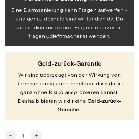
Eine Darmsanierung kann Fragen aufwerfen –
und genau deshalb sind wir für dich da. Du
kannst dich mit deinen Fragen jederzeit an
fragen@diefitmacher.at wenden.
Geld-zurück-Garantie
Wir sind überzeugt von der Wirkung von
Darmsanierung+ und möchten, dass du sie
ganz ohne Risiko ausprobieren kannst.
Deshalb bieten wir dir eine
Geld-zurück-
Garantie
.
Anzahl
Verringere
Erhöhe