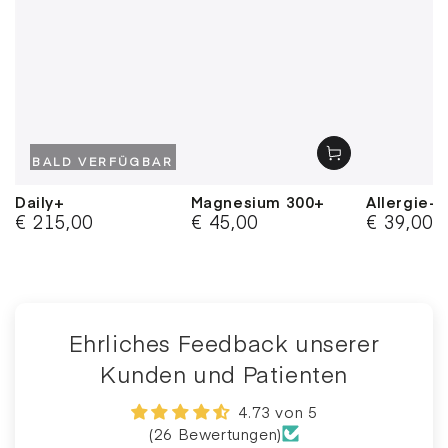
BALD VERFÜGBAR
Daily+
Magnesium 300+
Allergie+
€ 215,00
€ 45,00
€ 39,00
Regulärer
Regulärer
Regulärer
Preis
Preis
Preis
Ehrliches Feedback unserer
Kunden und Patienten
4.73 von 5
(26 Bewertungen)