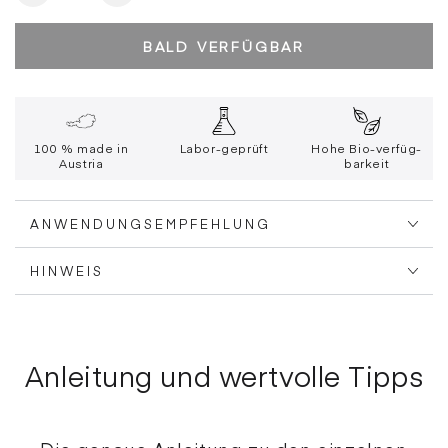
die
die
Menge
Menge
BALD VERFÜGBAR
für
für
Darmsanierung+
Darmsanierung+
100 % made in
Labor-geprüft
Hohe Bio-verfüg-
Austria
barkeit
ANWENDUNGSEMPFEHLUNG
HINWEIS
Anleitung und wertvolle Tipps